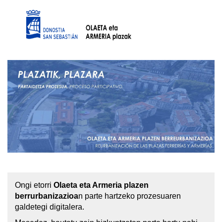
Pasar al contenido principal
Ongi etorri
Olaeta eta Armeria plazen
berrurbanizazioa
n parte hartzeko prozesuaren
galdetegi digitalera.