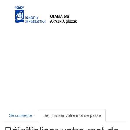
Aller au contenu principal
Onglets principaux
Se connecter
Réinitialiser votre mot de passe
Réinitialiser votre mot de