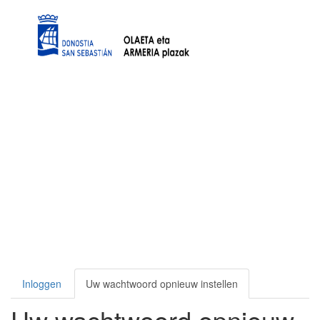
Overslaan en naar de inhoud gaan
Primaire tabs
Inloggen
Uw wachtwoord opnieuw instellen
Uw wachtwoord opnieuw